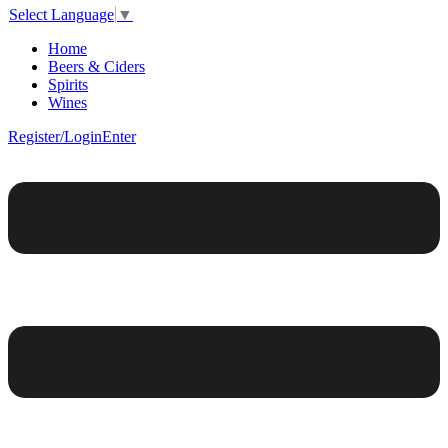
Select Language
▼
Home
Beers & Ciders
Spirits
Wines
Register/Login
Enter