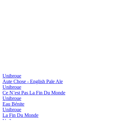
Unibroue
Aute Chose - English Pale Ale
Unibroue
Ce N’est Pas La Fin Du Monde
Unibroue
Eau Bénite
Unibroue
La Fin Du Monde
Unibroue
Maudite
Unibroue
Saison Libre