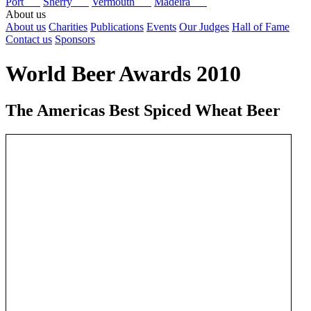
Port
Sherry
Vermouth
Madeira
About us
About us
Charities
Publications
Events
Our Judges
Hall of Fame
Contact us
Sponsors
World Beer Awards 2010
The Americas Best Spiced Wheat Beer