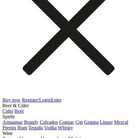
Buy now
Register/Login
Enter
Beer & Cider
Cider
Beer
Spirits
Armagnac
Brandy
Calvados
Cognac
Gin
Grappa
Liquer
Mezcal
Premix
Rum
Tequila
Vodka
Whisky
Wine